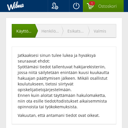
1
Ostoskori
Kieli
Käyttöehtojen
Suomi
Svenska
hyväksyminen
Käyttöehdot
Henkilötiedot
Esikatselu
Valmis
English
Jatkaaksesi sinun tulee lukea ja hyväksyä
seuraavat ehdot:
Syöttämäsi tiedot tallentuvat hakijarekisteriin,
jossa niitä säilytetään enintään kuusi kuukautta
hakuajan päättymisen jälkeen. Mikäli osallistut
koulutukseen, tietosi siirtyvät
opiskelijatietojärjestelmään.
Ennen kuin aloitat täyttämään hakulomaketta,
niin ota esille tiedot/todistukset aikaisemmista
opinnoista tai työkokemuksista.
Vakuutan, että antamani tiedot ovat oikeat.